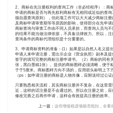
2、商标在先注册权利的查询工作（非必经程序）：商
申请的商标是否与再先权利商标有无相同或近似的查询
循自愿查询原则），但此项工作可以大大减少商标注册
及商标申请审查期等等原因的影响，使得部分在先申请
商标查询与审查工作由不同人员承担，而查询人员与不
的结果不能当做法律依据，不具备法律效力。所以，注
查询条件的商标代理组织是十分重要的。
3、申请商标资料的准备：(1）如果是以自然人名义
申请人来申请注册，需出示企业《营业执照》副本及提
签字的填写完整的商标注册申请书。（2）商标的同有关
张，黑白墨稿1张）。提供的商标图样必须清晰，便于
于于5厘米。商标图样方向不清的，应用箭头标明上下
（ps：如申请注册的商标是人物肖像，应附送经过公
只要熟悉相关流程，其实商标注册并不复杂，在这里需
近，这样的话注册是不会通过的。所以在注册之前，应
修改完善之后再作申请，这样会有效提高注册的效率。
上一篇：
这些增值税进项能否抵扣，全看