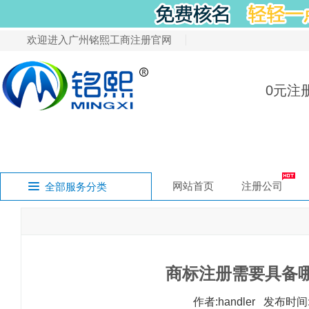
欢迎进入广州铭熙工商注册官网
0元注
网站首页
注册公司
全部服务分类
有限责任公司注
五证合一换照
注销公司
代理记账
酒类零售许可证
注册中国商标
无地址注册
注册知识产权
小
我要开公司
无地址注册公司
注册广州公司
广州代理记账
商标注册服务
办理许可证
变更公司
注销公司
知识产权
广州公司行业类
公司法定代表人
食品经营许可证
注册国际商标
审计报告
申请香港条形码
汇
申请条形码
财务审计
我要变更公司
商标注册需要具备
注册香港公司
注册香港公司
作者:handler 发布时间:
解除企业异常名
申请国际书号刊
我要注销公司
国际书号刊号
税务疑难