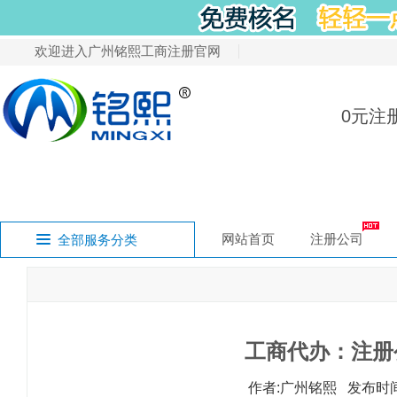
欢迎进入广州铭熙工商注册官网
0元注
网站首页
注册公司
全部服务分类
有限责任公司注
五证合一换照
注销公司
代理记账
酒类零售许可证
注册中国商标
无地址注册
注册知识产权
小
我要开公司
无地址注册公司
注册广州公司
广州代理记账
商标注册服务
办理许可证
变更公司
注销公司
知识产权
广州公司行业类
公司法定代表人
食品经营许可证
注册国际商标
审计报告
申请香港条形码
汇
申请条形码
财务审计
我要变更公司
工商代办：注册
注册香港公司
注册香港公司
作者:广州铭熙 发布时间:2
解除企业异常名
申请国际书号刊
我要注销公司
国际书号刊号
税务疑难