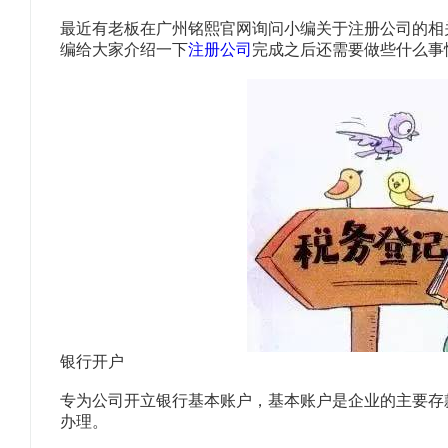
注册离岸公司
注册外资公司
最近有老板在广州铭熙官网询问小编关于注册公司的相
我要记账报税
编给大家介绍一下
注册公司
完成之后还需要做些什么事
一般纳税人申请
税务代办
我要办许可证
我要注册商标
无地址注册公司
专利知识产权申请
银行开户
专为公司开立银行基本账户，基本账户是企业的主要存
办理。